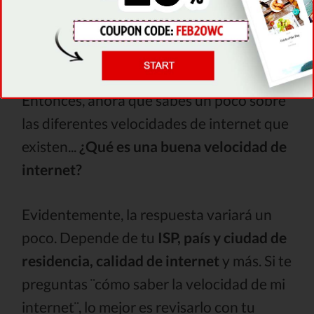
tener una mala experiencia participando
en actividades en línea que requieren de
una conexión óptima a internet.
Entonces, ahora que sabes un poco sobre
las diferentes velocidades de internet que
existen...
¿Qué es una buena velocidad de
internet?
Evidentemente, la respuesta variará un
poco. Depende de tu
ISP, país y ciudad de
residencia, calidad de internet
y más. Si te
preguntas ¨cómo saber la velocidad de mi
internet¨, lo mejor es revisarlo con tu