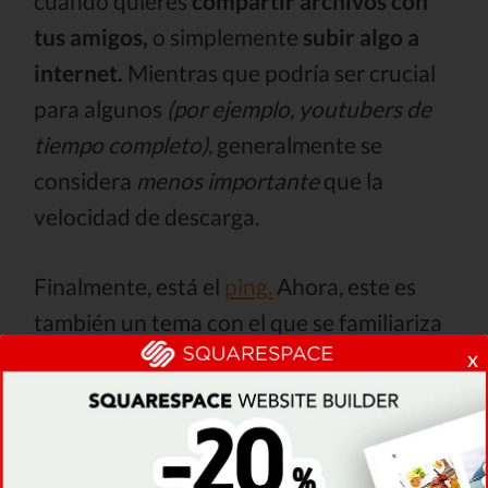
cuando quieres
compartir archivos con
tus amigos,
o simplemente
subir algo a
internet.
Mientras que podría ser crucial
para algunos
(por ejemplo, youtubers de
tiempo completo),
generalmente se
considera
menos importante
que la
velocidad de descarga.
Finalmente, está el
ping.
Ahora, este es
también un tema con el que se familiariza
la comunidad de jugadores en línea.
x
Mientras que no es un tipo de velocidad,
ping afecta que tan tardados son tus
juegos - un ping alto significa que vas a