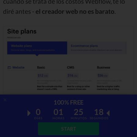
cuando se trata de los costos Webflow, te lo
diré antes -
el creador web no es barato
.
100% FREE
0
01
25
17
DÍAS
HORAS
MINUTOS
SEGUNDOS
START