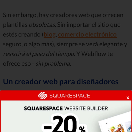
Sin embargo, hay creadores web que ofrecen
plantillas
obsoletas
. Sin importar el sitio que
estés creando (
blog
,
comercio electrónico
seguro, o algo más), siempre se verá elegante y
resistirá el paso del tiempo
. Y Webflow te
ofrece eso -
sin problema.
Un creador web para diseñadores
De acuerdo a un
gran número de opiniones de
x
usuarios Webflow
, el creador de páginas web
es muy popular con las personas
interesadas
con el lado estético de sus páginas web
.