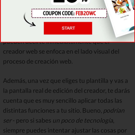
Vamos a descubrir por qué sucede esto.
En primer lugar,
las plantillas mencionadas
antes
, es
obvio
- estas hermosas plantillas
pueden decirte inmediatamente que el
creador web se enfoca en el lado visual del
proceso de creación web.
Además, una vez que eliges tu plantilla y vas a
la pantalla real de edición del creador, te darás
cuenta que es muy sencillo aplicar todas las
distintas funciones a tu sitio. Bueno,
podrían
ser
- pero si sabes
un poco de tecnología
,
siempre puedes intentar ajustar las cosas por