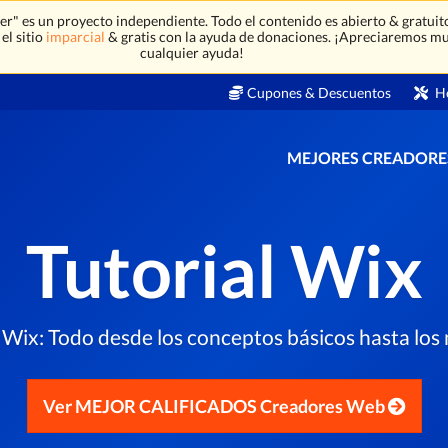
" es un proyecto independiente. Todo el contenido es abierto & gratuit
el sitio
imparcial
& gratis con la ayuda de donaciones. ¡Apreciaremos m
cualquier ayuda!
Cupones & Descuentos
He
MEJORES CREADORE
Tutorial Wix
l Wix: Todo desde los conceptos básicos hasta lo
Ver MEJOR CALIFICADOS Creadores Web