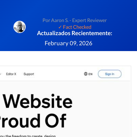
Por Aaron S. - Expert Reviewer
✓ Fact Checked
Actualizados Recientemente:
February 09, 2026