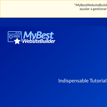
"MyBestWebsiteBuilder
ayudar a gestionar 
Indispensable Tutoria