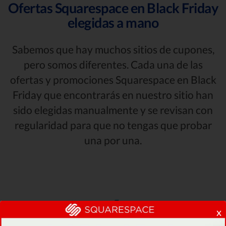
Ofertas Squarespace en Black Friday
elegidas a mano
Sabemos que hay muchos sitios de cupones,
pero somos diferentes. Cada una de las
ofertas y promociones Squarespace en Black
Friday que encontrarás en nuestro sitio han
sido elegidas manualmente y se revisan con
regularidad para que no tengas que probar
una por una.
x