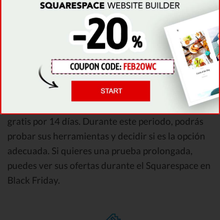
Prueba gratis
Si estás planeando comenzar tu negocio personal
y crear una página web, es primordial que elijas el
creador de páginas web ideal. Aunque podría ser
difícil saber si el producto es ideal para ti sin
probarlo antes. Squarespace te ofrece una prueba
gratis por 14 días. Durante este periodo, podrás
probar sus herramientas y decidir si es la opción
adecuada. Si quieres una prueba prolongada,
puedes ver sus ofertas durante el Squarespace en
Black Friday.