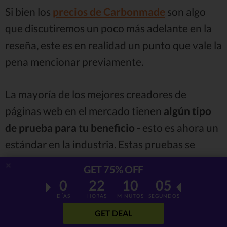
Si bien los
precios de Carbonmade
son algo
que discutiremos un poco más adelante en la
reseña, este es en realidad un punto que vale la
pena mencionar previamente.
La mayoría de los mejores creadores de
páginas web en el mercado tienen
algún tipo
de prueba para tu beneficio
- esto es ahora un
estándar en la industria. Estas pruebas se
implementan para ayudarte a decidir si esa
GET 75% OFF
herramienta específica es ideal para ti, sin
0
22
10
04
tener que hacer pagos por adelantado.
DÍAS
HORAS
MINUTOS
SEGUNDOS
GET DEAL
Los períodos de prueba y tus condiciones