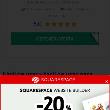
Fecha de expiración : 12/08/2026
Sólo quedan 88
4,512 Personas Usan
PUNTUACIÓN
5.0
OBTENER OFERTA
Fácil de usar y fácil de usar para
principiantes
x
Una de las características más conocidas de los
creadores de páginas web, en general, es el
hecho de que estas piezas de software