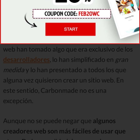
permiten que
cualquiera pueda crear un sitio
web en cuestión de minutos
.
En otras palabras, los creadores de páginas
web han tomado algo que era exclusivo de los
desarrolladores
, lo han simplificado en
gran
medida
y lo han presentado a todos los que
alguna vez quisieron crear un sitio web. En
este sentido, Carbonmade no es una
excepción.
Aunque no se puede negar que
algunos
creadores web son más fáciles de usar que